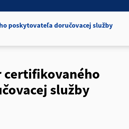
ého poskytovateľa doručovacej služby
r certifikovaného
čovacej služby