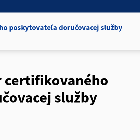
ého poskytovateľa doručovacej služby
r certifikovaného
čovacej služby